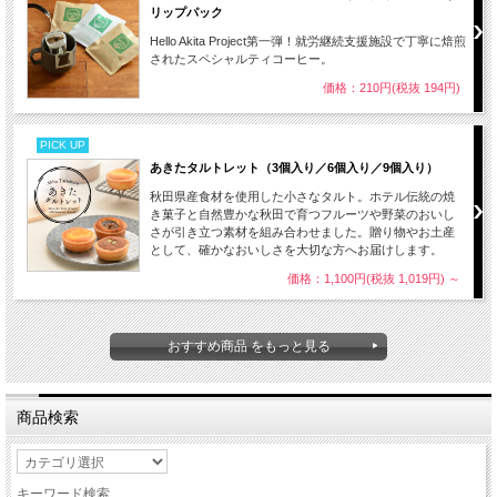
リップパック
Hello Akita Project第一弾！就労継続支援施設で丁寧に焙煎
されたスペシャルティコーヒー。
価格：210円(税抜 194円)
PICK UP
あきたタルトレット（3個入り／6個入り／9個入り）
秋田県産食材を使用した小さなタルト。ホテル伝統の焼
き菓子と自然豊かな秋田で育つフルーツや野菜のおいし
さが引き立つ素材を組み合わせました。贈り物やお土産
として、確かなおいしさを大切な方へお届けします。
価格：1,100円(税抜 1,019円)
～
おすすめ商品 をもっと見る
商品検索
キーワード検索